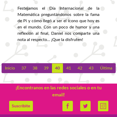
Festejamos el Día Internacional de la
Matemática preguntándonos sobre la fama
de Pi y cómo llegó a ser el ícono que hoy es
en el mundo. Con un poco de humor y una
reflexión al final, Daniel nos comparte una
nota al respecto... ¡Que la disfruten!
(current)
Inicio
37
38
39
40
41
42
43
Última
¡Encontranos en las redes sociales o en tu
email!
Suscribite