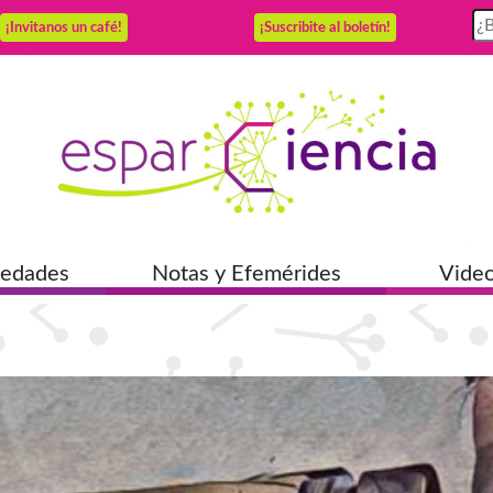
¡Invitanos un café!
¡Suscribite al boletín!
vedades
Notas y Efemérides
Video