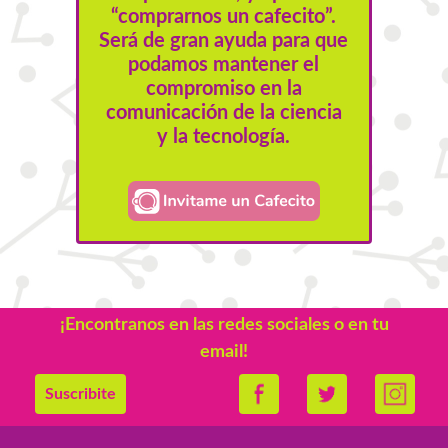
“comprarnos un cafecito”.
Será de gran ayuda para que
podamos mantener el
compromiso en la
comunicación de la ciencia
y la tecnología.
¡Encontranos en las redes sociales o en tu
email!
Suscribite